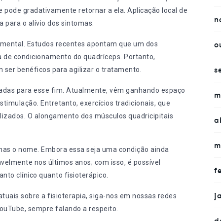
le pode gradativamente retornar a ela. Aplicação local de
n
a para o alívio dos sintomas.
o
amental.
Estudos recentes
apontam que um dos
lta de condicionamento do quadríceps. Portanto,
s
ser benéficos para agilizar o tratamento.
adas para esse fim. Atualmente, vêm ganhando espaço
m
stimulação. Entretanto, exercícios tradicionais, que
ilizados. O alongamento dos músculos quadricipitais
a
m
penas o nome. Embora essa seja uma condição ainda
velmente nos últimos anos
; com isso, é possível
f
nto clínico quanto fisioterápico.
j
tuais sobre a fisioterapia, siga-nos em nossas redes
ouTube
, sempre falando a respeito.
d