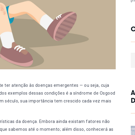
[
C
Ca
nte ter atenção às doenças emergentes — ou seja, cuja
A
dos exemplos dessas condições é a síndrome de Osgood
D
um século
, sua importância tem crescido cada vez mais
erísticas da doença. Embora ainda existam fatores não
 o que sabemos até o momento; além disso, conhecerá as