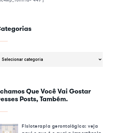
mc4wp_form id="449"]
ategorias
tegorias
chamos Que Você Vai Gostar
esses Posts, Também.
Fisioterapia gerontológica: veja