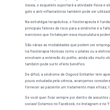
óssea, o esqueleto suportará a atividade física e e
gelo e anti-inflamatórios também pode ser utilizad
Na estratégia terapêutica, o fisioterapeuta é fund
principais fatores de risco para a síndrome é a fa
exercícios que fortaleçam essa musculatura podem 
São várias as modalidades que podem ser empreg
na fisioterapia técnicas como o pilates ou a eletroe
envolvam a extensão do joelho, ainda são muito ut
também pode surtir efeito benéfico.
De difícil, a síndrome de Osgood Schlatter tem a
pouco estudada pela ciência,
avançamos considera
fornecer ao paciente um tratamento mais eficaz, ta
Se você quer ficar sempre por dentro de assuntos a
sociais! Estamos no
Facebook
, no
Instagram
e no
Y