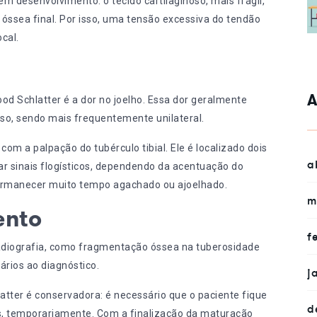
em desenvolvimento: o tecido cartilaginoso, mais frágil,
óssea final. Por isso, uma tensão excessiva do tendão
cal.
A
od Schlatter é a dor no joelho. Essa dor geralmente
uso, sendo mais frequentemente unilateral.
com a palpação do tubérculo tibial. Ele é localizado dois
a
ar sinais flogísticos, dependendo da acentuação do
ermanecer muito tempo agachado ou ajoelhado.
m
ento
f
radiografia, como fragmentação óssea na tuberosidade
ários ao diagnóstico.
j
atter é conservadora: é necessário que o paciente fique
d
s, temporariamente. Com a finalização da maturação