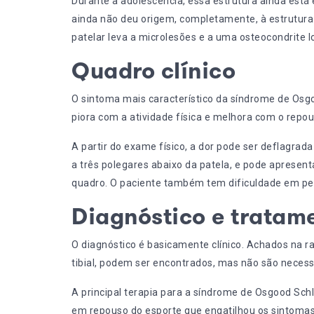
Durante a adolescência, essa estrutura ainda está 
ainda não deu origem, completamente, à estrutura 
patelar leva a microlesões e a uma osteocondrite lo
Quadro clínico
O sintoma mais característico da síndrome de Osgo
piora com a atividade física e melhora com o repo
A partir do exame físico, a dor pode ser deflagrada 
a três polegares abaixo da patela, e pode apresent
quadro. O paciente também tem dificuldade em p
Diagnóstico e tratam
O diagnóstico é basicamente clínico. Achados na 
tibial, podem ser encontrados, mas não são necess
A principal terapia para a síndrome de Osgood Schl
em repouso do esporte que engatilhou os sintoma