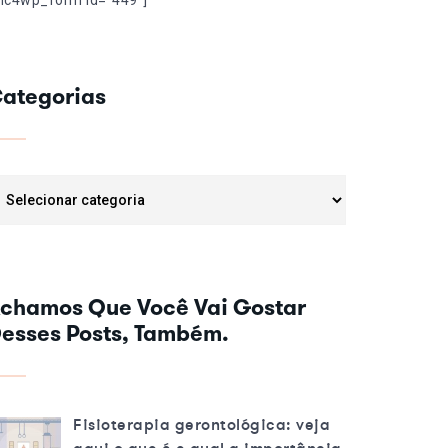
mc4wp_form id="449"]
ategorias
tegorias
chamos Que Você Vai Gostar
esses Posts, Também.
Fisioterapia gerontológica: veja