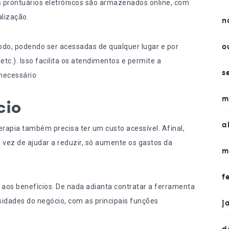
os prontuários eletrônicos são armazenados online, com
lização.
n
o
odo, podendo ser acessadas de qualquer lugar e por
etc.). Isso facilita os atendimentos e permite a
s
necessário.
m
cio
a
erapia também precisa ter um custo acessível. Afinal,
vez de ajudar a reduzir, só aumente os gastos da
m
f
l aos benefícios. De nada adianta contratar a ferramenta
idades do negócio, com as principais funções
j
d